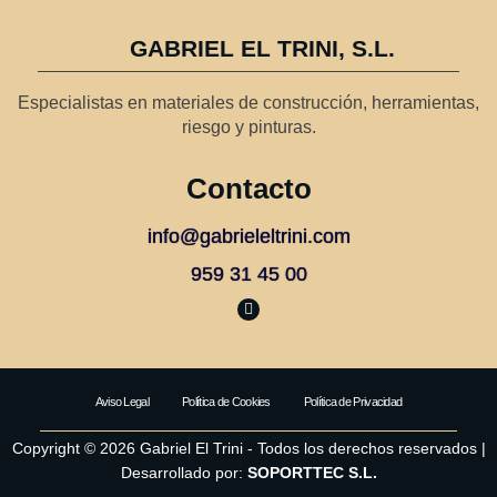
GABRIEL EL TRINI, S.L.
Especialistas en materiales de construcción, herramientas,
riesgo y pinturas.
Contacto
info@gabrieleltrini.com
959 31 45 00
F
a
c
e
b
o
o
Aviso Legal
Política de Cookies
Política de Privacidad
k
Copyright © 2026 Gabriel El Trini - Todos los derechos reservados |
Desarrollado por:
SOPORTTEC S.L.