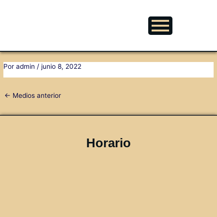
Ir
Navegación
al
de
contenido
entradas
Por
admin
/
junio 8, 2022
←
Medios anterior
Horario
08:00 - 13:30
15:30 - 19:00
Cerrado