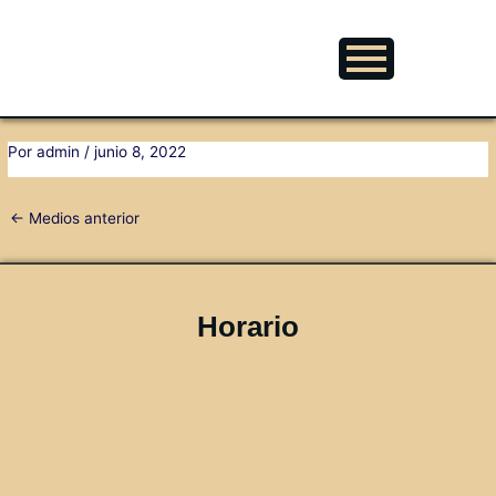
Ir
Navegación
al
de
contenido
entradas
Por
admin
/
junio 8, 2022
←
Medios anterior
Horario
08:00 - 13:30
15:30 - 19:00
Cerrado