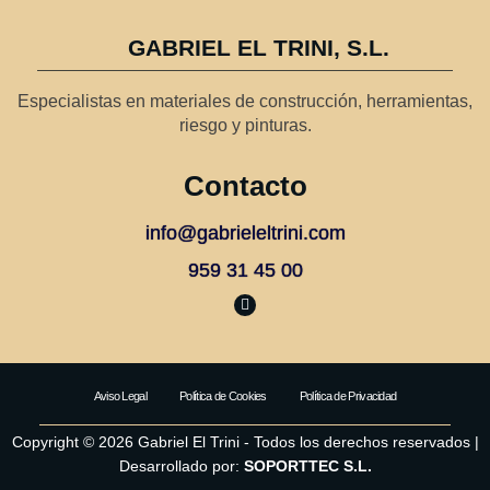
GABRIEL EL TRINI, S.L.
Especialistas en materiales de construcción, herramientas,
riesgo y pinturas.
Contacto
info@gabrieleltrini.com
959 31 45 00
F
a
c
e
b
o
o
Aviso Legal
Política de Cookies
Política de Privacidad
k
Copyright © 2026 Gabriel El Trini - Todos los derechos reservados |
Desarrollado por:
SOPORTTEC S.L.