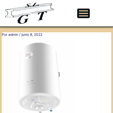
Ir
Navegación
al
de
contenido
entradas
Por
admin
/
junio 8, 2022